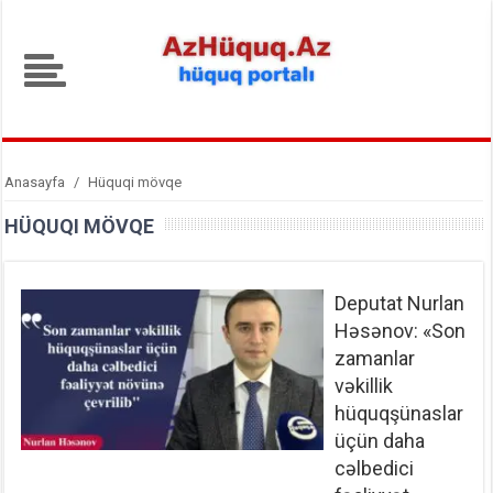
Anasayfa
/
Hüquqi mövqe
HÜQUQI MÖVQE
Deputat Nurlan
Həsənov: «Son
zamanlar
vəkillik
hüquqşünaslar
üçün daha
cəlbedici