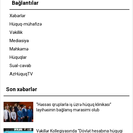
Bağlantılar
Xəbərlər
Hüquq-mühafizə
Vəkillik
Mediasiya
Məhkəmə
Hüquqlar
Sual-cavab
AzHüquqTV
Son xəbərlər
“Həssas qruplarla iş üzrə hüquq klinikası”
layihəsinin bağlanış mərasimi olub
Vəkillər Kollegiyasında “Dövlət hesabına hüquqi