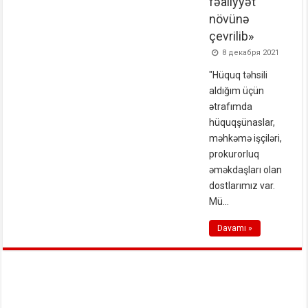
fəaliyyət
növünə
çevrilib»
8 декабря 2021
"Hüquq təhsili
aldığım üçün
ətrafımda
hüquqşünaslar,
məhkəmə işçiləri,
prokurorluq
əməkdaşları olan
dostlarımız var.
Mü...
Davamı »