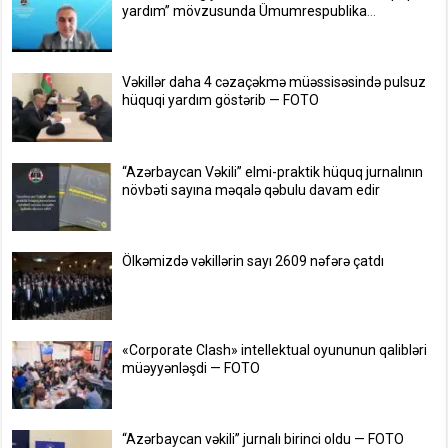
yardım” mövzusunda Ümumrespublika
Müşavirəsi keçirildi — FOTO
Vəkillər daha 4 cəzaçəkmə müəssisəsində pulsuz
hüquqi yardım göstərib — FOTO
“Azərbaycan Vəkili” elmi-praktik hüquq jurnalının
növbəti sayına məqalə qəbulu davam edir
Ölkəmizdə vəkillərin sayı 2609 nəfərə çatdı
«Corporate Clash» intellektual oyununun qalibləri
müəyyənləşdi — FOTO
“Azərbaycan vəkili” jurnalı birinci oldu — FOTO