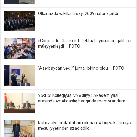
Ölkəmizdə vəkillərin sayı 2609 nəfərə çatdı
«Corporate Clash» intellektual oyununun qalibləri
müəyyənləşdi — FOTO
“Azərbaycan vəkili” jurnalı birinci oldu — FOTO
Vəkillər Kollegiyası və Ədliyyə Akademiyası
arasında əməkdaşlıq haqqında memorandum
imzalandı — FOTO
Nüfuz alverində ittiham olunan sabiq vəkil cinayət
məsuliyyətindən azad edildi