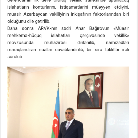
Sərəncamın ilk dəfə olaraq vəkillik sahəsində aparılacaq
islahatların konturlarını, istiqamətlərini müəyyən etdiyini,
müasir Azərbaycan vəkilliyinin inkişafının faktorlarından biri
olduğunu dilə gətirilib.
Daha sonra ARVK-nın sədri Anar Bağırovun «Müasir
məhkəmə-hüquq islahatları çərçivəsində vəkillik»
mövzusunda mühazirəsi dinlənilib, namizədləri
maraqlandıran suallar cavablandırılıb, bir sıra təkliflər irəli
sürülüb.