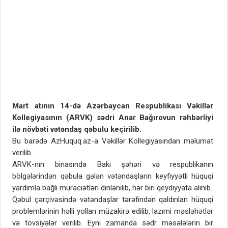
Mart atının 14-də Azərbaycan Respublikası Vəkillər
Kollegiyasının (ARVK) sədri Anar Bağırovun rəhbərliyi
ilə növbəti vətəndaş qəbulu keçirilib.
Bu barədə AzHuquq.az-a Vəkillər Kollegiyasından məlumat
verilib.
ARVK-nın binasında Bakı şəhəri və respublikanın
bölgələrindən qəbula gələn vətəndaşların keyfiyyətli hüquqi
yardımla bağlı müraciətləri dinlənilib, hər biri qeydiyyata alınıb.
Qəbul çərçivəsində vətəndaşlar tərəfindən qaldırılan hüquqi
problemlərinin həlli yolları müzakirə edilib, lazımi məsləhətlər
və tövsiyələr verilib. Eyni zamanda sədr məsələlərin bir