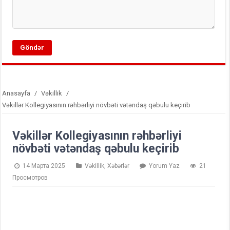
Anasayfa
/
Vəkillik
/
Vəkillər Kollegiyasının rəhbərliyi növbəti vətəndaş qəbulu keçirib
Vəkillər Kollegiyasının rəhbərliyi
növbəti vətəndaş qəbulu keçirib
14 Марта 2025
Vəkillik
,
Xəbərlər
Yorum Yaz
21
Просмотров