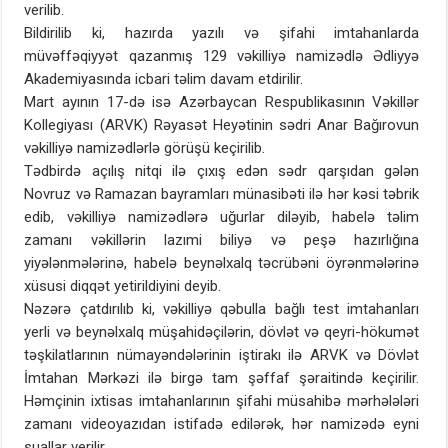
verilib.
Bildirilib ki, hazırda yazılı və şifahi imtahanlarda
müvəffəqiyyət qazanmış 129 vəkilliyə namizədlə Ədliyyə
Akademiyasında icbari təlim davam etdirilir.
Mart ayının 17-də isə Azərbaycan Respublikasının Vəkillər
Kollegiyası (ARVK) Rəyasət Heyətinin sədri Anar Bağırovun
vəkilliyə namizədlərlə görüşü keçirilib.
Tədbirdə açılış nitqi ilə çıxış edən sədr qarşıdan gələn
Novruz və Ramazan bayramları münasibəti ilə hər kəsi təbrik
edib, vəkilliyə namizədlərə uğurlar diləyib, habelə təlim
zamanı vəkillərin lazımi biliyə və peşə hazırlığına
yiyələnmələrinə, habelə beynəlxalq təcrübəni öyrənmələrinə
xüsusi diqqət yetirildiyini deyib.
Nəzərə çatdırılıb ki, vəkilliyə qəbulla bağlı test imtahanları
yerli və beynəlxalq müşahidəçilərin, dövlət və qeyri-hökumət
təşkilatlarının nümayəndələrinin iştirakı ilə ARVK və Dövlət
İmtahan Mərkəzi ilə birgə tam şəffaf şəraitində keçirilir.
Həmçinin ixtisas imtahanlarının şifahi müsahibə mərhələləri
zamanı videoyazıdan istifadə edilərək, hər namizədə eyni
suallar verilir.