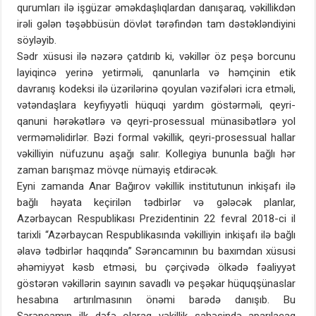
qurumları ilə işgüzar əməkdaşlıqlardan danışaraq, vəkillikdən
irəli gələn təşəbbüsün dövlət tərəfindən tam dəstəkləndiyini
söyləyib.
Sədr xüsusi ilə nəzərə çatdırıb ki, vəkillər öz peşə borcunu
layiqincə yerinə yetirməli, qanunlarla və həmçinin etik
davranış kodeksi ilə üzərilərinə qoyulan vəzifələri icra etməli,
vətəndaşlara keyfiyyətli hüquqi yardım göstərməli, qeyri-
qanuni hərəkətlərə və qeyri-prosessual münasibətlərə yol
verməməlidirlər. Bəzi formal vəkillik, qeyri-prosessual hallar
vəkilliyin nüfuzunu aşağı salır. Kollegiya bununla bağlı hər
zaman barışmaz mövqe nümayiş etdirəcək.
Eyni zamanda Anar Bağırov vəkillik institutunun inkişafı ilə
bağlı həyata keçirilən tədbirlər və gələcək planlar,
Azərbaycan Respublikası Prezidentinin 22 fevral 2018-ci il
tarixli “Azərbaycan Respublikasında vəkilliyin inkişafı ilə bağlı
əlavə tədbirlər haqqında” Sərəncamının bu baxımdan xüsusi
əhəmiyyət kəsb etməsi, bu çərçivədə ölkədə fəaliyyət
göstərən vəkillərin sayının savadlı və peşəkar hüquqşünaslar
hesabına artırılmasının önəmi barədə danışıb. Bu