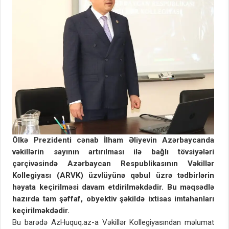
Ölkə Prezidenti cənab İlham Əliyevin Azərbaycanda
vəkillərin sayının artırılması ilə bağlı tövsiyələri
çərçivəsində Azərbaycan Respublikasının Vəkillər
Kollegiyası (ARVK) üzvlüyünə qəbul üzrə tədbirlərin
həyata keçirilməsi davam etdirilməkdədir. Bu məqsədlə
hazırda tam şəffaf, obyektiv şəkildə ixtisas imtahanları
keçirilməkdədir.
Bu barədə AzHuquq.az-a Vəkillər Kollegiyasından məlumat