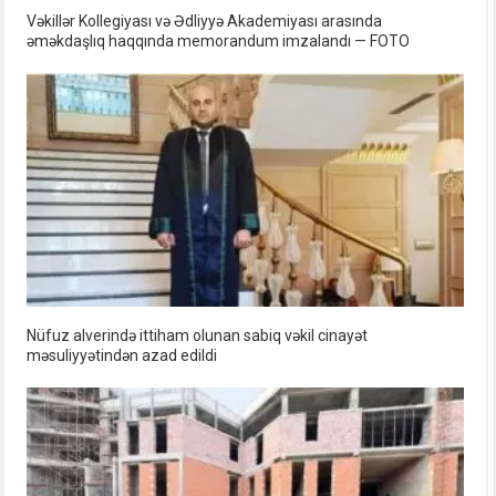
Vəkillər Kollegiyası və Ədliyyə Akademiyası arasında
əməkdaşlıq haqqında memorandum imzalandı — FOTO
Nüfuz alverində ittiham olunan sabiq vəkil cinayət
məsuliyyətindən azad edildi