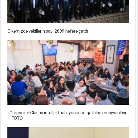
Ölkəmizdə vəkillərin sayı 2609 nəfərə çatdı
«Corporate Clash» intellektual oyununun qalibləri müəyyənləşdi
— FOTO