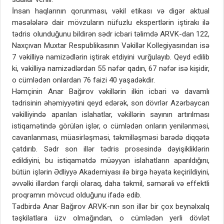
İnsan haqlarının qorunması, vəkil etikası və digər aktual
məsələlərə dair mövzuların nüfuzlu ekspertlərin iştirakı ilə
tədris olunduğunu bildirən sədr icbari təlimdə ARVK-dan 122,
Naxçıvan Muxtar Respublikasının Vəkillər Kollegiyasından isə
7 vəkilliyə namizədlərin iştirak etdiyini vurğulayıb. Qeyd edilib
ki, vəkilliyə namizədlərdən 55 nəfər qadın, 67 nəfər isə kişidir,
o cümlədən onlardan 76 faizi 40 yaşadəkdir.
Həmçinin Anar Bağırov vəkillərin ilkin icbari və davamlı
tədrisinin əhəmiyyətini qeyd edərək, son dövrlər Azərbaycan
vəkilliyində aparılan islahatlar, vəkillərin sayının artırılması
istiqamətində görülən işlər, o cümlədən onların yenilənməsi,
cavanlanması, müasirləşməsi, təkmilləşməsi barədə diqqətə
çatdırıb. Sədr son illər tədris prosesində dəyişikliklərin
edildiyini, bu istiqamətdə müəyyən islahatların aparıldığını,
bütün işlərin Ədliyyə Akademiyası ilə birgə həyata keçirildiyini,
əvvəlki illərdən fərqli olaraq, daha təkmil, səmərəli və effektli
proqramın mövcud olduğunu ifadə edib.
Tədbirdə Anar Bağırov ARVK-nın son illər bir çox beynəlxalq
təşkilatlara üzv olmağından, o cümlədən yerli dövlət