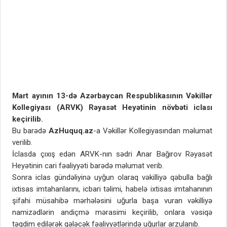
Mart ayının 13-də Azərbaycan Respublikasının Vəkillər
Kollegiyası (ARVK) Rəyasət Heyətinin növbəti iclası
keçirilib.
Bu barədə
AzHuquq.az
-a Vəkillər Kollegiyasından məlumat
verilib.
İclasda çıxış edən ARVK-nın sədri Anar Bağırov Rəyasət
Heyətinin cari fəaliyyəti barədə məlumat verib.
Sonra iclas gündəliyinə uyğun olaraq vəkilliyə qəbulla bağlı
ixtisas imtahanlarını, icbari təlimi, habelə ixtisas imtahanının
şifahi müsahibə mərhələsini uğurla başa vuran vəkilliyə
namizədlərin andiçmə mərasimi keçirilib, onlara vəsiqə
təqdim edilərək gələcək fəaliyyətlərində uğurlar arzulanıb.