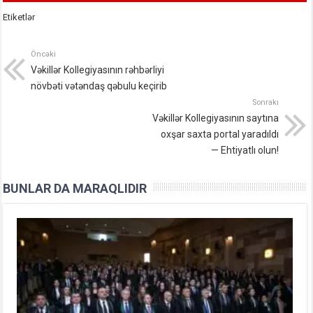
Etiketlər
Öncəki
Vəkillər Kollegiyasının rəhbərliyi
növbəti vətəndaş qəbulu keçirib
Sonrakı
Vəkillər Kollegiyasının saytına
oxşar saxta portal yaradıldı
— Ehtiyatlı olun!
BUNLAR DA MARAQLIDIR