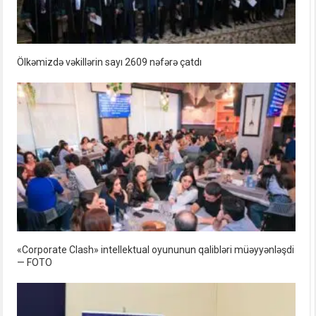
Ölkəmizdə vəkillərin sayı 2609 nəfərə çatdı
«Corporate Clash» intellektual oyununun qalibləri müəyyənləşdi
— FOTO