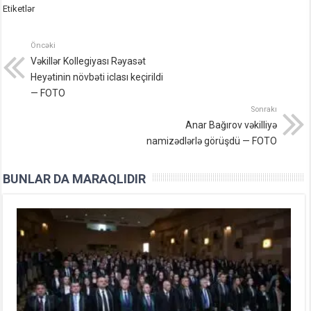
Etiketlər
Öncəki
Vəkillər Kollegiyası Rəyasət
Heyətinin növbəti iclası keçirildi
— FOTO
Sonrakı
Anar Bağırov vəkilliyə
namizədlərlə görüşdü — FOTO
BUNLAR DA MARAQLIDIR