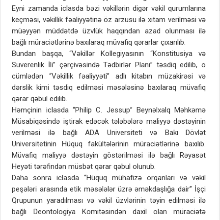
Eyni zamanda iclasda bəzi vəkillərin digər vəkil qurumlarına
keçməsi, vəkillik fəaliyyətinə öz arzusu ilə xitam verilməsi və
müəyyən müddətdə üzvlük haqqından azad olunması ilə
bağlı müraciətlərinə baxılaraq müvafiq qərarlar çıxarılıb.
Bundan başqa, “Vəkillər Kollegiyasının “Konstitusiya və
Suverenlik İli” çərçivəsində Tədbirlər Planı” təsdiq edilib, o
cümlədən “Vəkillik fəaliyyəti” adlı kitabın müzakirəsi və
dərslik kimi təsdiq edilməsi məsələsinə baxılaraq müvafiq
qərar qəbul edilib.
Həmçinin iclasda “Philip C. Jessup” Beynəlxalq Məhkəmə
Müsabiqəsində iştirak edəcək tələbələrə maliyyə dəstəyinin
verilməsi ilə bağlı ADA Universiteti və Bakı Dövlət
Universitetinin Hüquq fakültələrinin müraciətlərinə baxılıb.
Müvafiq maliyyə dəstəyin göstərilməsi ilə bağlı Rəyasət
Heyəti tərəfindən müsbət qərar qəbul olunub.
Daha sonra iclasda “Hüquq mühafizə orqanları və vəkil
peşələri arasında etik məsələlər üzrə əməkdaşlığa dair” İşçi
Qrupunun yaradılması və vəkil üzvlərinin təyin edilməsi ilə
bağlı Deontologiya Komitəsindən daxil olan müraciətə