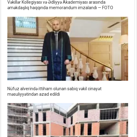
Vəkillər Kollegiyası və Ədliyyə Akademiyası arasında
əməkdaşlıq haqqında memorandum imzalandı — FOTO
Nüfuz alverində ittiham olunan sabiq vəkil cinayət
məsuliyyətindən azad edildi