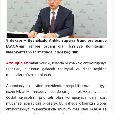
9 dekabr – Beynəlxalq Antikorrupsiya Günü ərəfəsində
IAACA-nın rəhbər orqanı olan İcraiyyə Komitəsinin
videokonfrans formatında iclası keçirilib.
Azhuquq.az
xəbər verir ki, iclasda beynəlxalq antikorrupsiya
tədbirləri, qurumun gələcək fəaliyyəti və digər təşkilati
məsələlər müzakirə olunub.
Assosiasiyanın vitse-prezidenti, respublikamızın ədliyyə
naziri Fikrət Məmmədov tədbirdə çıxış edərək Azərbaycanda
dövlət siyasətinin prioriteti olan korrupsiyaya qarşı sərt
mübarizə aparıldığını bildirərək bu sahədə ölkəmizin qlobal
antikorrupsiya mübarizəsində mühüm rolu olan IAACA ilə