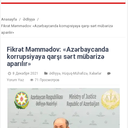
Anasayfa
/
Ədliyyə
/
Fikrət Məmmədov: «Azərbaycanda korrupsiyaya qarşı sərt mübarizə
aparılır»
Fikrət Məmmədov: «Azərbaycanda
korrupsiyaya qarşı sərt mübarizə
aparılır»
8 Декабря 2021
Ədliyyə
,
Hüquq-Mühafizə
,
Xəbərlər
Yorum Yaz
71 Просмотров