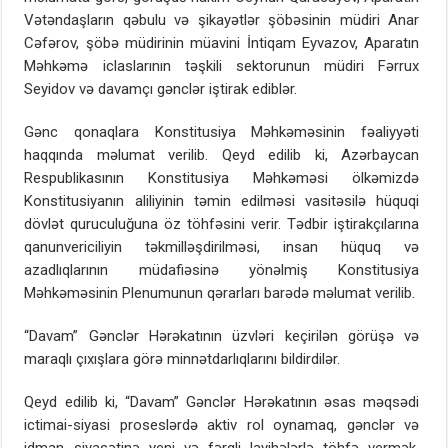
Vətəndaşların qəbulu və şikayətlər şöbəsinin müdiri Anar
Cəfərov, şöbə müdirinin müavini İntiqam Eyvazov, Aparatın
Məhkəmə iclaslarının təşkili sektorunun müdiri Fərrux
Seyidov və davamçı gənclər iştirak ediblər.
Gənc qonaqlara Konstitusiya Məhkəməsinin fəaliyyəti
haqqında məlumat verilib. Qeyd edilib ki, Azərbaycan
Respublikasının Konstitusiya Məhkəməsi ölkəmizdə
Konstitusiyanın aliliyinin təmin edilməsi vasitəsilə hüquqi
dövlət quruculuğuna öz töhfəsini verir. Tədbir iştirakçılarına
qanunvericiliyin təkmilləşdirilməsi, insan hüquq və
azadlıqlarının müdafiəsinə yönəlmiş Konstitusiya
Məhkəməsinin Plenumunun qərarları barədə məlumat verilib.
“Davam” Gənclər Hərəkatının üzvləri keçirilən görüşə və
maraqlı çıxışlara görə minnətdarlıqlarını bildirdilər.
Qeyd edilib ki, “Davam” Gənclər Hərəkatının əsas məqsədi
ictimai-siyasi proseslərdə aktiv rol oynamaq, gənclər və