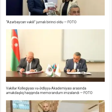
“Azərbaycan vəkili” jurnalı birinci oldu — FOTO
Vəkillər Kollegiyası və Ədliyyə Akademiyası arasında
əməkdaşlıq haqqında memorandum imzalandı — FOTO