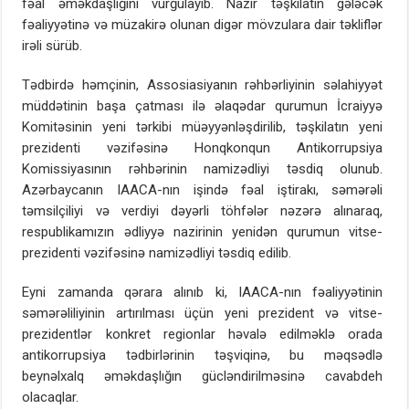
fəal əməkdaşlığını vurğulayıb. Nazir təşkilatın gələcək
fəaliyyətinə və müzakirə olunan digər mövzulara dair təkliflər
irəli sürüb.
Tədbirdə həmçinin, Assosiasiyanın rəhbərliyinin səlahiyyət
müddətinin başa çatması ilə əlaqədar qurumun İcraiyyə
Komitəsinin yeni tərkibi müəyyənləşdirilib, təşkilatın yeni
prezidenti vəzifəsinə Honqkonqun Antikorrupsiya
Komissiyasının rəhbərinin namizədliyi təsdiq olunub.
Azərbaycanın IAACA-nın işində fəal iştirakı, səmərəli
təmsilçiliyi və verdiyi dəyərli töhfələr nəzərə alınaraq,
respublikamızın ədliyyə nazirinin yenidən qurumun vitse-
prezidenti vəzifəsinə namizədliyi təsdiq edilib.
Eyni zamanda qərara alınıb ki, IAACA-nın fəaliyyətinin
səmərəliliyinin artırılması üçün yeni prezident və vitse-
prezidentlər konkret regionlar həvalə edilməklə orada
antikorrupsiya tədbirlərinin təşviqinə, bu məqsədlə
beynəlxalq əməkdaşlığın gücləndirilməsinə cavabdeh
olacaqlar.