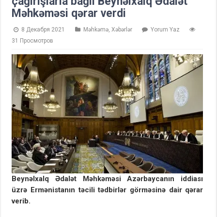
çağırışlarla bağlı Beynəlxalq Ədalət
Məhkəməsi qərar verdi
8 Декабря 2021
Məhkəmə
,
Xəbərlər
Yorum Yaz
31 Просмотров
Beynəlxalq Ədalət Məhkəməsi Azərbaycanın iddiası
üzrə Ermənistanın təcili tədbirlər görməsinə dair qərar
verib.