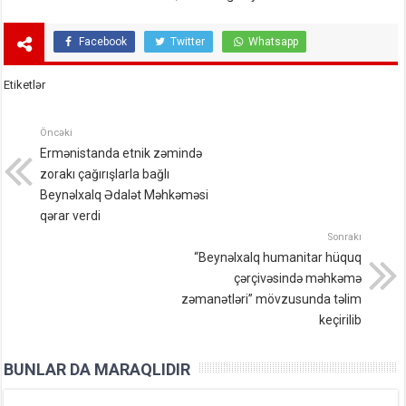
Facebook
Twitter
Whatsapp
Etiketlər
Öncəki
Ermənistanda etnik zəmində
zorakı çağırışlarla bağlı
Beynəlxalq Ədalət Məhkəməsi
qərar verdi
Sonrakı
“Beynəlxalq humanitar hüquq
çərçivəsində məhkəmə
zəmanətləri” mövzusunda təlim
keçirilib
BUNLAR DA MARAQLIDIR