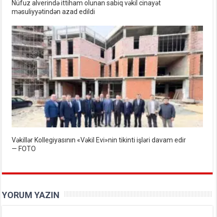
Nüfuz alverində ittiham olunan sabiq vəkil cinayət
məsuliyyətindən azad edildi
Vəkillər Kollegiyasının «Vəkil Evi»nin tikinti işləri davam edir
— FOTO
YORUM YAZIN