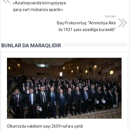
«Azərbaycanda korrupsiyaya
qarşı sərt mübarizə aparılır»
Sonrakı
Baş Prokurorluq: “Amnistiya Aktı
ilə 1921 şəxs azadlığa buraxılıb”
BUNLAR DA MARAQLIDIR
Ölkəmizdə vəkillərin sayı 2609 nəfərə çatdı