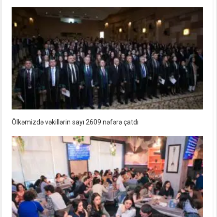
Ölkəmizdə vəkillərin sayı 2609 nəfərə çatdı