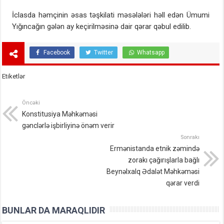
İclasda həmçinin əsas təşkilati məsələləri həll edən Ümumi
Yığıncağın gələn ay keçirilməsinə dair qərar qəbul edilib.
Facebook
Twitter
Whatsapp
Etiketlər
Öncəki
Konstitusiya Məhkəməsi
gənclərlə işbirliyinə önəm verir
Sonrakı
Ermənistanda etnik zəmində
zorakı çağırışlarla bağlı
Beynəlxalq Ədalət Məhkəməsi
qərar verdi
BUNLAR DA MARAQLIDIR