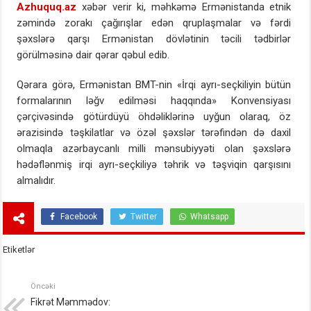
Azhuquq.az
xəbər verir ki, məhkəmə Ermənistanda etnik
zəmində zorakı çağırışlar edən qruplaşmalar və fərdi
şəxslərə qarşı Ermənistan dövlətinin təcili tədbirlər
görülməsinə dair qərar qəbul edib.
Qərara görə, Ermənistan BMT-nin «İrqi ayrı-seçkiliyin bütün
formalarının ləğv edilməsi haqqında» Konvensiyası
çərçivəsində götürdüyü öhdəliklərinə uyğun olaraq, öz
ərazisində təşkilatlar və özəl şəxslər tərəfindən də daxil
olmaqla azərbaycanlı milli mənsubiyyəti olan şəxslərə
hədəflənmiş irqi ayrı-seçkiliyə təhrik və təşviqin qarşısını
almalıdır.
Facebook
Twitter
Whatsapp
Etiketlər
Öncəki
Fikrət Məmmədov: