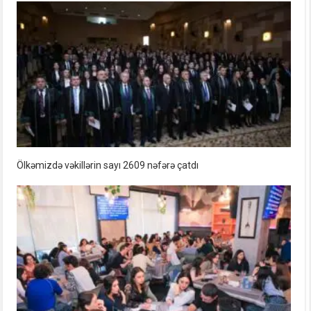
Ölkəmizdə vəkillərin sayı 2609 nəfərə çatdı