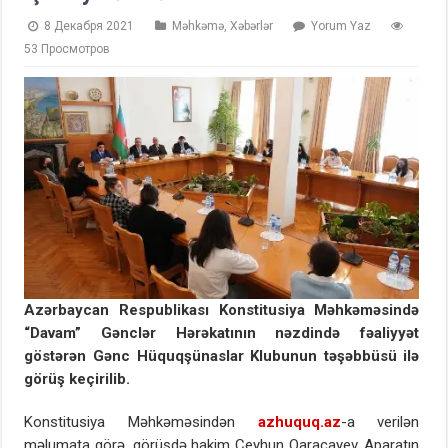
8 Декабря 2021
Məhkəmə
,
Xəbərlər
Yorum Yaz
53 Просмотров
Azərbaycan Respublikası Konstitusiya Məhkəməsində
“Davam” Gənclər Hərəkatının nəzdində fəaliyyət
göstərən Gənc Hüquqşünaslar Klubunun təşəbbüsü ilə
görüş keçirilib.
Konstitusiya Məhkəməsindən
azhuquq.az
-a verilən
məlumata görə, görüşdə hakim Ceyhun Qaracayev, Aparatın