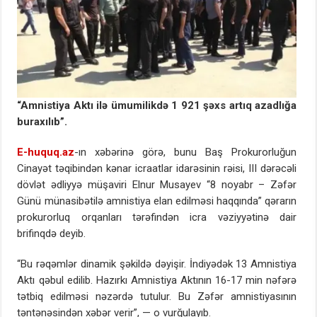
“Amnistiya Aktı ilə ümumilikdə 1 921 şəxs artıq azadlığa
buraxılıb”.
E-
huquq.az
-ın xəbərinə görə, bunu Baş Prokurorluğun
Cinayət təqibindən kənar icraatlar idarəsinin rəisi, III dərəcəli
dövlət ədliyyə müşaviri Elnur Musayev “8 noyabr – Zəfər
Günü münasibətilə amnistiya elan edilməsi haqqında” qərarın
prokurorluq orqanları tərəfindən icra vəziyyətinə dair
brifinqdə deyib.
“Bu rəqəmlər dinamik şəkildə dəyişir. İndiyədək 13 Amnistiya
Aktı qəbul edilib. Hazırkı Amnistiya Aktının 16-17 min nəfərə
tətbiq edilməsi nəzərdə tutulur. Bu Zəfər amnistiyasının
təntənəsindən xəbər verir”, — o vurğulayıb.