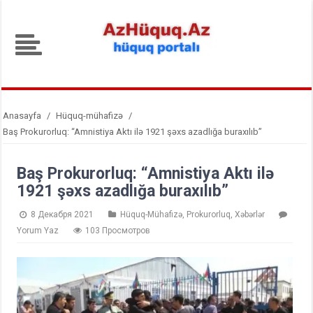
Anasayfa
/
Hüquq-mühafizə
/
Baş Prokurorluq: “Amnistiya Aktı ilə 1921 şəxs azadlığa buraxılıb”
Baş Prokurorluq: “Amnistiya Aktı ilə
1921 şəxs azadlığa buraxılıb”
8 Декабря 2021
Hüquq-Mühafizə
,
Prokurorluq
,
Xəbərlər
Yorum Yaz
103 Просмотров