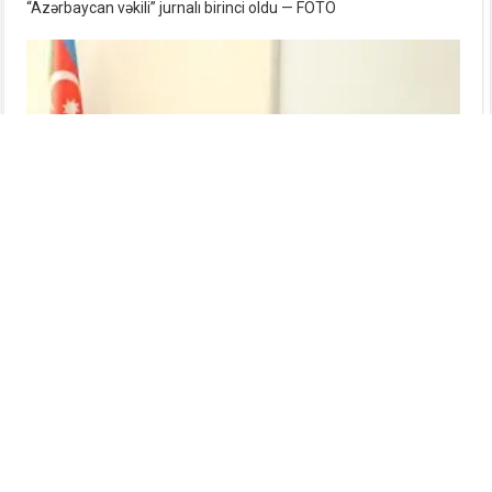
“Azərbaycan vəkili” jurnalı birinci oldu — FOTO
Vəkillər Kollegiyası və Ədliyyə Akademiyası arasında
əməkdaşlıq haqqında memorandum imzalandı — FOTO