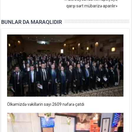
qarşı sərt mübarizə aparılır»
BUNLAR DA MARAQLIDIR
Ölkəmizdə vəkillərin sayı 2609 nəfərə çatdı