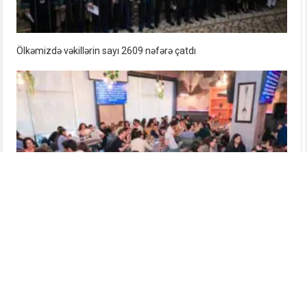
Ölkəmizdə vəkillərin sayı 2609 nəfərə çatdı
«Corporate Clash» intellektual oyununun qalibləri müəyyənləşdi
— FOTO