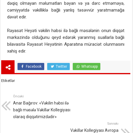
dəqiq olmayan məlumatları bəyan və ya dərc etməməyə,
cəmiyyətdə vəkilliklə bağlı yanlış təsəvvür yaratmamağa
dəvət edir.
Rəyasət Heyəti vəkilin həbsi ilə bağlı məsələnin onun diqqət
mərkəzində olduğunu qeyd edərək yaranmış suallarla bağlı
bilavasitə Rəyasət Heyətinin Aparatına müraciət olunmasını
xahiş edir.
Facebook
Twitter
Whatsapp
Etiketlər
Öncəki
Anar Bağırov: «Vəkilin həbsi ilə
bağlı məsələ Vəkillər Kollegiyası
olaraq diqqətimizdədir»
Sonrakı
Vəkillər Kollegiyası Avropa