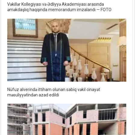
Vəkillər Kollegiyası və Ədliyyə Akademiyası arasında
əməkdaşlıq haqqında memorandum imzalandı — FOTO
Nüfuz alverində ittiham olunan sabiq vəkil cinayət
məsuliyyətindən azad edildi