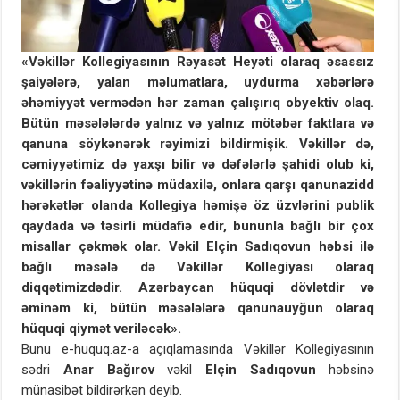
«Vəkillər Kollegiyasının Rəyasət Heyəti olaraq əsassız
şaiyələrə, yalan məlumatlara, uydurma xəbərlərə
əhəmiyyət vermədən hər zaman çalışırıq obyektiv olaq.
Bütün məsələlərdə yalnız və yalnız mötəbər faktlara və
qanuna söykənərək rəyimizi bildirmişik. Vəkillər də,
cəmiyyətimiz də yaxşı bilir və dəfələrlə şahidi olub ki,
vəkillərin fəaliyyətinə müdaxilə, onlara qarşı qanunazidd
hərəkətlər olanda Kollegiya həmişə öz üzvlərini publik
qaydada və təsirli müdafiə edir, bununla bağlı bir çox
misallar çəkmək olar. Vəkil Elçin Sadıqovun həbsi ilə
bağlı məsələ də Vəkillər Kollegiyası olaraq
diqqətimizdədir. Azərbaycan hüquqi dövlətdir və
əminəm ki, bütün məsələlərə qanunauyğun olaraq
hüquqi qiymət veriləcək».
Bunu e-huquq.az-a açıqlamasında Vəkillər Kollegiyasının
sədri
Anar Bağırov
vəkil
Elçin Sadıqovun
həbsinə
münasibət bildirərkən deyib.