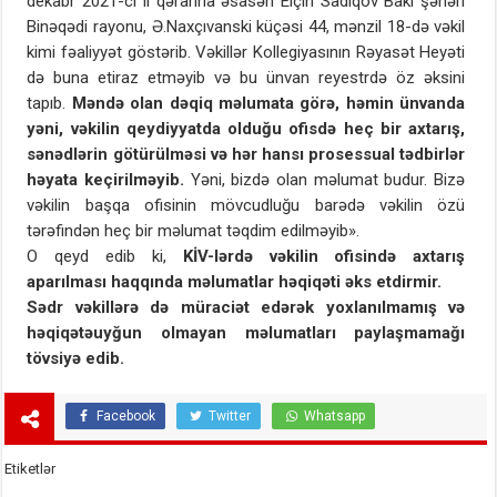
dekabr 2021-ci il qərarına əsasən Elçin Sadıqov Bakı şəhəri
Binəqədi rayonu, Ə.Naxçıvanski küçəsi 44, mənzil 18-də vəkil
kimi fəaliyyət göstərib. Vəkillər Kollegiyasının Rəyasət Heyəti
də buna etiraz etməyib və bu ünvan reyestrdə öz əksini
tapıb.
Məndə olan dəqiq məlumata görə, həmin ünvanda
yəni, vəkilin qeydiyyatda olduğu ofisdə heç bir axtarış,
sənədlərin götürülməsi və hər hansı prosessual tədbirlər
həyata keçirilməyib.
Yəni, bizdə olan məlumat budur. Bizə
vəkilin başqa ofisinin mövcudluğu barədə vəkilin özü
tərəfindən heç bir məlumat təqdim edilməyib».
O qeyd edib ki,
KİV-lərdə vəkilin ofisində axtarış
aparılması haqqında məlumatlar həqiqəti əks etdirmir.
Sədr vəkillərə də müraciət edərək yoxlanılmamış və
həqiqətəuyğun olmayan məlumatları paylaşmamağı
tövsiyə edib.
Facebook
Twitter
Whatsapp
Etiketlər