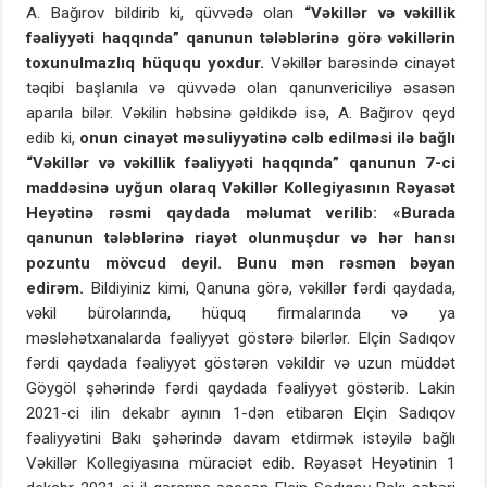
A. Bağırov bildirib ki, qüvvədə olan
“Vəkillər və vəkillik
fəaliyyəti haqqında” qanunun tələblərinə görə vəkillərin
toxunulmazlıq hüququ yoxdur.
Vəkillər barəsində cinayət
təqibi başlanıla və qüvvədə olan qanunvericiliyə əsasən
aparıla bilər. Vəkilin həbsinə gəldikdə isə, A. Bağırov qeyd
edib ki,
onun cinayət məsuliyyətinə cəlb edilməsi ilə bağlı
“Vəkillər və vəkillik fəaliyyəti haqqında” qanunun 7-ci
maddəsinə uyğun olaraq Vəkillər Kollegiyasının Rəyasət
Heyətinə rəsmi qaydada məlumat verilib: «Burada
qanunun tələblərinə riayət olunmuşdur və hər hansı
pozuntu mövcud deyil. Bunu mən rəsmən bəyan
edirəm.
Bildiyiniz kimi, Qanuna görə, vəkillər fərdi qaydada,
vəkil bürolarında, hüquq firmalarında və ya
məsləhətxanalarda fəaliyyət göstərə bilərlər. Elçin Sadıqov
fərdi qaydada fəaliyyət göstərən vəkildir və uzun müddət
Göygöl şəhərində fərdi qaydada fəaliyyət göstərib. Lakin
2021-ci ilin dekabr ayının 1-dən etibarən Elçin Sadıqov
fəaliyyətini Bakı şəhərində davam etdirmək istəyilə bağlı
Vəkillər Kollegiyasına müraciət edib. Rəyasət Heyətinin 1