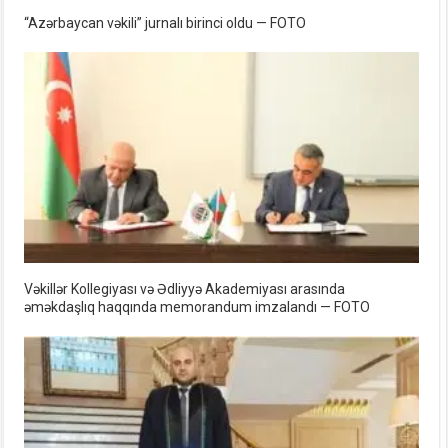
“Azərbaycan vəkili” jurnalı birinci oldu — FOTO
Vəkillər Kollegiyası və Ədliyyə Akademiyası arasında
əməkdaşlıq haqqında memorandum imzalandı — FOTO