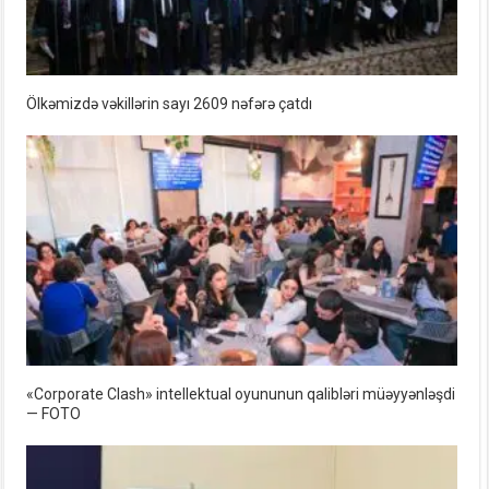
Ölkəmizdə vəkillərin sayı 2609 nəfərə çatdı
«Corporate Clash» intellektual oyununun qalibləri müəyyənləşdi
— FOTO