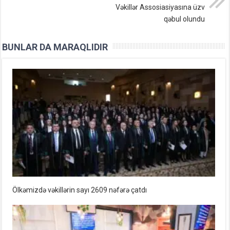
Vəkillər Assosiasiyasına üzv
qəbul olundu
BUNLAR DA MARAQLIDIR
Ölkəmizdə vəkillərin sayı 2609 nəfərə çatdı