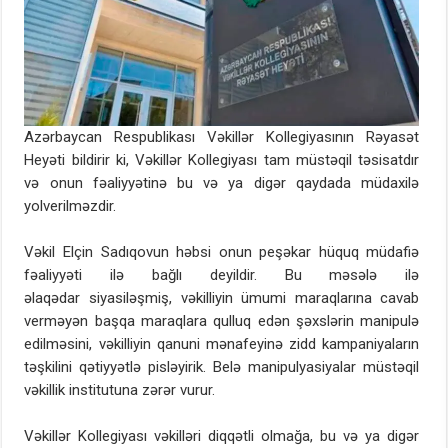
Azərbaycan Respublikası Vəkillər Kollegiyasının Rəyasət
Heyəti bildirir ki, Vəkillər Kollegiyası tam müstəqil təsisatdır
və onun fəaliyyətinə bu və ya digər qaydada müdaxilə
yolverilməzdir.
Vəkil Elçin Sadıqovun həbsi onun peşəkar hüquq müdafiə
fəaliyyəti ilə bağlı deyildir. Bu məsələ ilə
əlaqədar siyasiləşmiş, vəkilliyin ümumi maraqlarına cavab
verməyən başqa maraqlara qulluq edən şəxslərin manipulə
edilməsini, vəkilliyin qanuni mənafeyinə zidd kampaniyaların
təşkilini qətiyyətlə pisləyirik. Belə manipulyasiyalar müstəqil
vəkillik institutuna zərər vurur.
Vəkillər Kollegiyası vəkilləri diqqətli olmağa, bu və ya digər