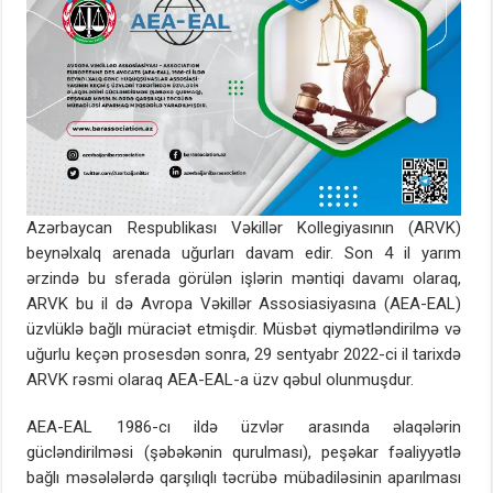
Azərbaycan Respublikası Vəkillər Kollegiyasının (ARVK)
beynəlxalq arenada uğurları davam edir. Son 4 il yarım
ərzində bu sferada görülən işlərin məntiqi davamı olaraq,
ARVK bu il də Avropa Vəkillər Assosiasiyasına (AEA-EAL)
üzvlüklə bağlı müraciət etmişdir. Müsbət qiymətləndirilmə və
uğurlu keçən prosesdən sonra, 29 sentyabr 2022-ci il tarixdə
ARVK rəsmi olaraq AEA-EAL-a üzv qəbul olunmuşdur.
AEA-EAL 1986-cı ildə üzvlər arasında əlaqələrin
gücləndirilməsi (şəbəkənin qurulması), peşəkar fəaliyyətlə
bağlı məsələlərdə qarşılıqlı təcrübə mübadiləsinin aparılması