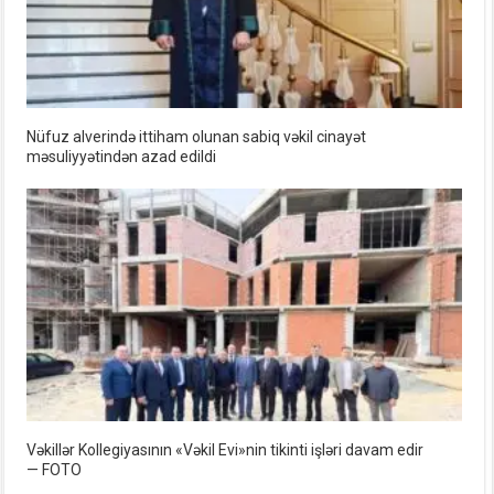
Nüfuz alverində ittiham olunan sabiq vəkil cinayət
məsuliyyətindən azad edildi
Vəkillər Kollegiyasının «Vəkil Evi»nin tikinti işləri davam edir
— FOTO