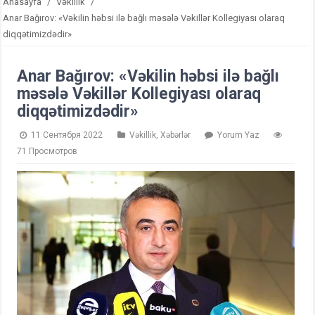
Anasayfa
/
Vəkillik
/
Anar Bağırov: «Vəkilin həbsi ilə bağlı məsələ Vəkillər Kollegiyası olaraq
diqqətimizdədir»
Anar Bağırov: «Vəkilin həbsi ilə bağlı
məsələ Vəkillər Kollegiyası olaraq
diqqətimizdədir»
11 Сентября 2022
Vəkillik
,
Xəbərlər
Yorum Yaz
71 Просмотров