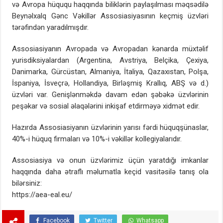
və Avropa hüququ haqqında biliklərin paylaşılması məqsədilə
Beynəlxalq Gənc Vəkillər Assosiasiyasının keçmiş üzvləri
tərəfindən yaradılmışdır.
Assosiasiyanın Avropada və Avropadan kənarda müxtəlif
yurisdiksiyalardan (Argentina, Avstriya, Belçika, Çexiya,
Danimarka, Gürcüstan, Almaniya, İtaliya, Qazaxıstan, Polşa,
İspaniya, İsveçrə, Hollandiya, Birləşmiş Krallıq, ABŞ və d.)
üzvləri var. Genişlənməkdə davam edən şəbəkə üzvlərinin
peşəkar və sosial əlaqələrini inkişaf etdirməyə xidmət edir.
Hazırda Assosiasiyanın üzvlərinin yarısı fərdi hüquqşünaslar,
40%-i hüquq firmaları və 10%-i vəkillər kollegiyalarıdır.
Assosiasiya və onun üzvlərimiz üçün yaratdığı imkanlar
haqqında daha ətraflı məlumatla keçid vasitəsilə tanış ola
bilərsiniz:
https://aea-eal.eu/
Facebook
Twitter
Whatsapp