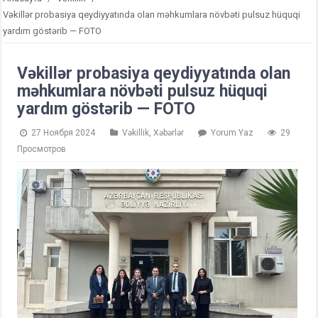
Vəkillər probasiya qeydiyyatında olan məhkumlara növbəti pulsuz hüquqi
yardım göstərib — FOTO
Vəkillər probasiya qeydiyyatında olan
məhkumlara növbəti pulsuz hüquqi
yardım göstərib — FOTO
27 Ноября 2024
Vəkillik
,
Xəbərlər
Yorum Yaz
29
Просмотров