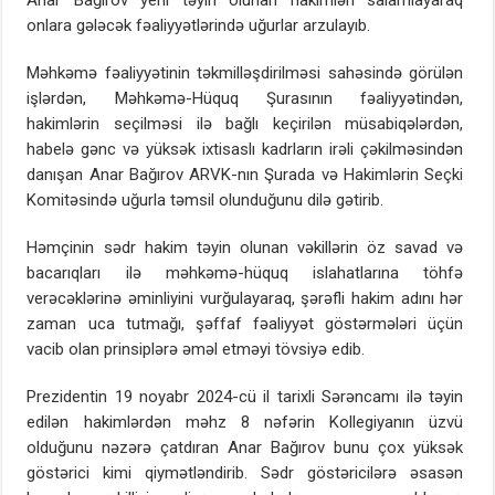
onlara gələcək fəaliyyətlərində uğurlar arzulayıb.
Məhkəmə fəaliyyətinin təkmilləşdirilməsi sahəsində görülən
işlərdən, Məhkəmə-Hüquq Şurasının fəaliyyətindən,
hakimlərin seçilməsi ilə bağlı keçirilən müsabiqələrdən,
habelə gənc və yüksək ixtisaslı kadrların irəli çəkilməsindən
danışan Anar Bağırov ARVK-nın Şurada və Hakimlərin Seçki
Komitəsində uğurla təmsil olunduğunu dilə gətirib.
Həmçinin sədr hakim təyin olunan vəkillərin öz savad və
bacarıqları ilə məhkəmə-hüquq islahatlarına töhfə
verəcəklərinə əminliyini vurğulayaraq, şərəfli hakim adını hər
zaman uca tutmağı, şəffaf fəaliyyət göstərmələri üçün
vacib olan prinsiplərə əməl etməyi tövsiyə edib.
Prezidentin 19 noyabr 2024-cü il tarixli Sərəncamı ilə təyin
edilən hakimlərdən məhz 8 nəfərin Kollegiyanın üzvü
olduğunu nəzərə çatdıran Anar Bağırov bunu çox yüksək
göstərici kimi qiymətləndirib. Sədr göstəricilərə əsasən