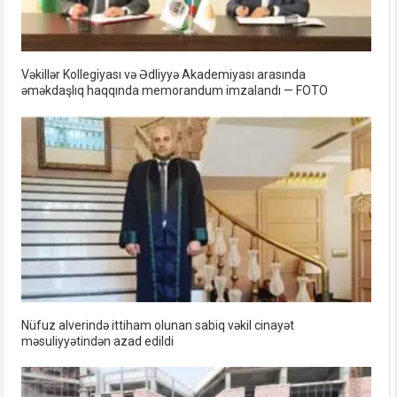
Vəkillər Kollegiyası və Ədliyyə Akademiyası arasında
əməkdaşlıq haqqında memorandum imzalandı — FOTO
Nüfuz alverində ittiham olunan sabiq vəkil cinayət
məsuliyyətindən azad edildi