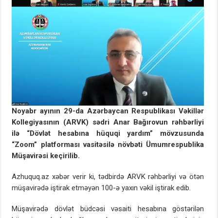
Noyabr ayının 29-da Azərbaycan Respublikası Vəkillər
Kollegiyasının (ARVK) sədri Anar Bağırovun rəhbərliyi
ilə “Dövlət hesabına hüquqi yardım” mövzusunda
“Zoom” platforması vasitəsilə növbəti Ümumrespublika
Müşavirəsi keçirilib.
Azhuquq.az xəbər verir ki, tədbirdə ARVK rəhbərliyi və ötən
müşavirədə iştirak etməyən 100-ə yaxın vəkil iştirak edib.
Müşavirədə dövlət büdcəsi vəsaiti hesabına göstərilən