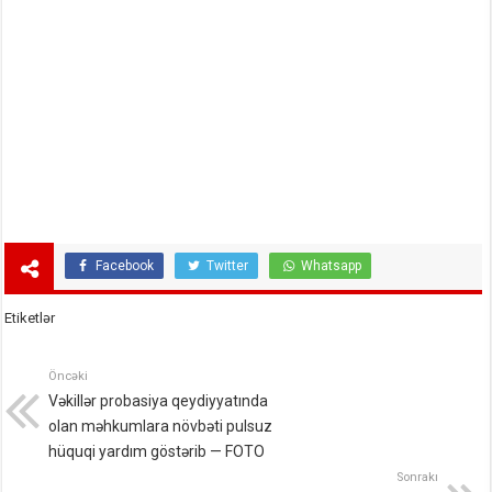
Facebook
Twitter
Whatsapp
Etiketlər
Öncəki
Vəkillər probasiya qeydiyyatında
olan məhkumlara növbəti pulsuz
hüquqi yardım göstərib — FOTO
Sonrakı