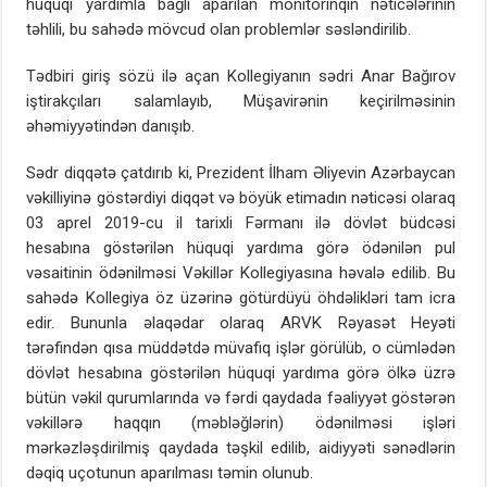
hüquqi yardımla bağlı aparılan monitorinqin nəticələrinin
təhlili, bu sahədə mövcud olan problemlər səsləndirilib.
Tədbiri giriş sözü ilə açan Kollegiyanın sədri Anar Bağırov
iştirakçıları salamlayıb, Müşavirənin keçirilməsinin
əhəmiyyətindən danışıb.
Sədr diqqətə çatdırıb ki, Prezident İlham Əliyevin Azərbaycan
vəkilliyinə göstərdiyi diqqət və böyük etimadın nəticəsi olaraq
03 aprel 2019-cu il tarixli Fərmanı ilə dövlət büdcəsi
hesabına göstərilən hüquqi yardıma görə ödənilən pul
vəsaitinin ödənilməsi Vəkillər Kollegiyasına həvalə edilib. Bu
sahədə Kollegiya öz üzərinə götürdüyü öhdəlikləri tam icra
edir. Bununla əlaqədar olaraq ARVK Rəyasət Heyəti
tərəfindən qısa müddətdə müvafiq işlər görülüb, o cümlədən
dövlət hesabına göstərilən hüquqi yardıma görə ölkə üzrə
bütün vəkil qurumlarında və fərdi qaydada fəaliyyət göstərən
vəkillərə haqqın (məbləğlərin) ödənilməsi işləri
mərkəzləşdirilmiş qaydada təşkil edilib, aidiyyəti sənədlərin
dəqiq uçotunun aparılması təmin olunub.