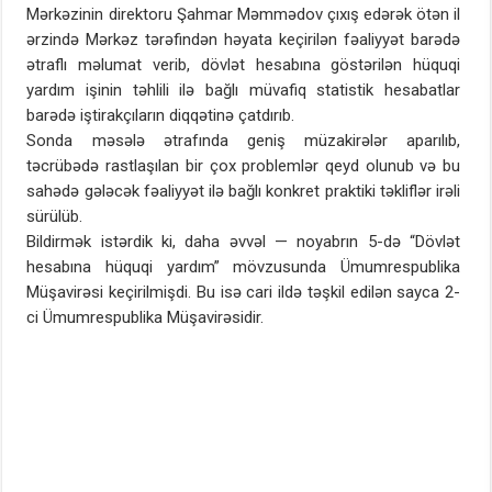
Mərkəzinin direktoru Şahmar Məmmədov çıxış edərək ötən il
ərzində Mərkəz tərəfindən həyata keçirilən fəaliyyət barədə
ətraflı məlumat verib, dövlət hesabına göstərilən hüquqi
yardım işinin təhlili ilə bağlı müvafiq statistik hesabatlar
barədə iştirakçıların diqqətinə çatdırıb.
Sonda məsələ ətrafında geniş müzakirələr aparılıb,
təcrübədə rastlaşılan bir çox problemlər qeyd olunub və bu
sahədə gələcək fəaliyyət ilə bağlı konkret praktiki təkliflər irəli
sürülüb.
Bildirmək istərdik ki, daha əvvəl — noyabrın 5-də “Dövlət
hesabına hüquqi yardım” mövzusunda Ümumrespublika
Müşavirəsi keçirilmişdi. Bu isə cari ildə təşkil edilən sayca 2-
ci Ümumrespublika Müşavirəsidir.