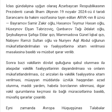
İclas gündəliyinə uyğun olaraq Azərbaycan Respublikasının
Prezidenti cənab İlham Əliyevin 19 noyabr 2024-cü il tarixli
Sərəncamı ilə hakim vəzifəsinə təyin edilən ARVK-nın 8 üzvü
— Bayramov Samir Zakir oğlu, Həsənov Teymur Həsən oğlu,
Hüseynov Elşən Təbrizoviç, Qənbərov Tağı Ədalət oğlu,
Şeybullayeva Şəfiqə Eldar qızı, Məmmədova Günel İqbal qızı,
Nəbiyev Rəmzi Sultan oğlu və Nuriyev Aqil Abdul oğlunun
mükafatlandırılmaları və fəaliyyətlərinə xitam verilməsi
məsələsinə baxılıb və müsbət qərar verilib.
Sonra bəzi vəkillərin dövlət qulluğuna qəbul olunması ilə
əlaqədar vəkillik fəaliyyətlərinin dayandırılması və onların
mükafatlandırılması, öz ərizələri ilə vəkillik fəaliyyətinə xitam
verilməsi, müəyyən müddətdə üzvlük haqqından azad
olunma, maddi yardım, habelə borclarının silinməsi, digər
vəkil qurumlarına keçməsi ilə bağlı müraciətlərinə baxılıb,
müvafiq qərarlar çıxarılıb.
Eyni zamanda Avropa Hüquqşünas Tələbələr