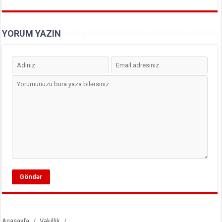
YORUM YAZIN
Anasayfa
/
Vəkillik
/