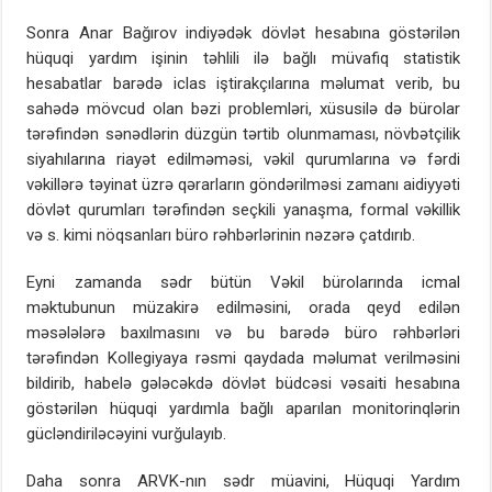
Sonra Anar Bağırov indiyədək dövlət hesabına göstərilən
hüquqi yardım işinin təhlili ilə bağlı müvafiq statistik
hesabatlar barədə iclas iştirakçılarına məlumat verib, bu
sahədə mövcud olan bəzi problemləri, xüsusilə də bürolar
tərəfindən sənədlərin düzgün tərtib olunmaması, növbətçilik
siyahılarına riayət edilməməsi, vəkil qurumlarına və fərdi
vəkillərə təyinat üzrə qərarların göndərilməsi zamanı aidiyyəti
dövlət qurumları tərəfindən seçkili yanaşma, formal vəkillik
və s. kimi nöqsanları büro rəhbərlərinin nəzərə çatdırıb.
Eyni zamanda sədr bütün Vəkil bürolarında icmal
məktubunun müzakirə edilməsini, orada qeyd edilən
məsələlərə baxılmasını və bu barədə büro rəhbərləri
tərəfindən Kollegiyaya rəsmi qaydada məlumat verilməsini
bildirib, habelə gələcəkdə dövlət büdcəsi vəsaiti hesabına
göstərilən hüquqi yardımla bağlı aparılan monitorinqlərin
gücləndiriləcəyini vurğulayıb.
Daha sonra ARVK-nın sədr müavini, Hüquqi Yardım