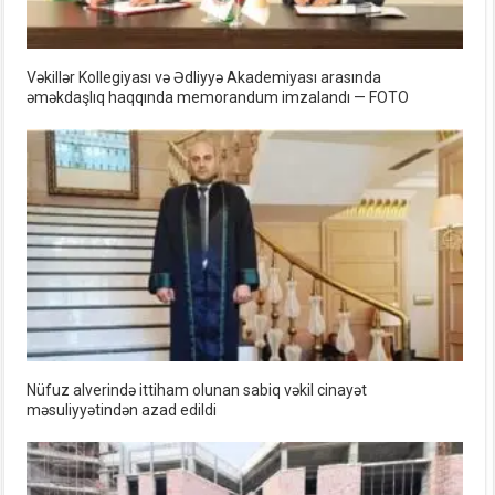
Vəkillər Kollegiyası və Ədliyyə Akademiyası arasında
əməkdaşlıq haqqında memorandum imzalandı — FOTO
Nüfuz alverində ittiham olunan sabiq vəkil cinayət
məsuliyyətindən azad edildi