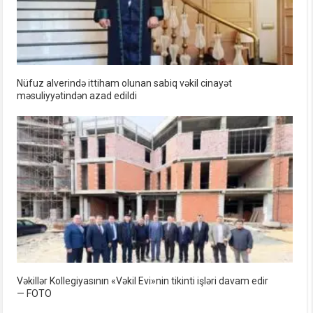
Nüfuz alverində ittiham olunan sabiq vəkil cinayət
məsuliyyətindən azad edildi
Vəkillər Kollegiyasının «Vəkil Evi»nin tikinti işləri davam edir
— FOTO