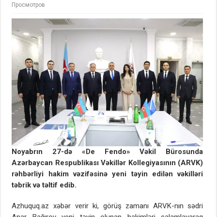
Просмотров
Noyabrın 27-də «De Fendo» Vəkil Bürosunda
Azərbaycan Respublikası Vəkillər Kollegiyasının (ARVK)
rəhbərliyi hakim vəzifəsinə yeni təyin edilən vəkilləri
təbrik və təltif edib.
Azhuquq.az xəbər verir ki, görüş zamanı ARVK-nın sədri
Anar Bağırov yeni təyin olunan hakimləri salamlayaraq