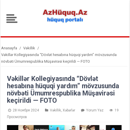
Anasayfa
/
Vəkillik
/
Vəkillər Kollegiyasında “Dövlət hesabına hüquqi yardım” mövzusunda
növbəti Ümumrespublika Müşavirəsi keçirildi — FOTO
Vəkillər Kollegiyasında “Dövlət
hesabına hüquqi yardım” mövzusunda
növbəti Ümumrespublika Müşavirəsi
keçirildi — FOTO
28 Ноября 2024
Vəkillik
,
Xəbərlər
Yorum Yaz
19
Просмотров