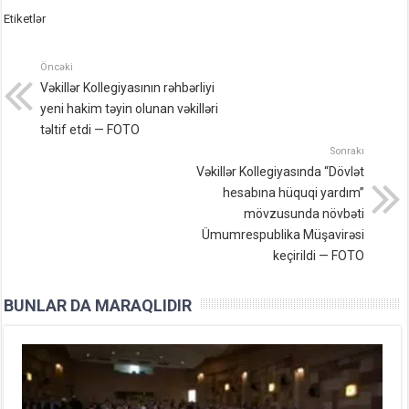
Etiketlər
Öncəki
Vəkillər Kollegiyasının rəhbərliyi
yeni hakim təyin olunan vəkilləri
təltif etdi — FOTO
Sonrakı
Vəkillər Kollegiyasında “Dövlət
hesabına hüquqi yardım”
mövzusunda növbəti
Ümumrespublika Müşavirəsi
keçirildi — FOTO
BUNLAR DA MARAQLIDIR