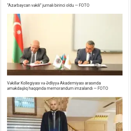
“Azərbaycan vəkili” jurnalı birinci oldu — FOTO
Vəkillər Kollegiyası və Ədliyyə Akademiyası arasında
əməkdaşlıq haqqında memorandum imzalandı — FOTO