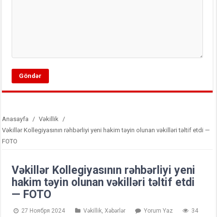
Anasayfa
/
Vəkillik
/
Vəkillər Kollegiyasının rəhbərliyi yeni hakim təyin olunan vəkilləri təltif etdi —
FOTO
Vəkillər Kollegiyasının rəhbərliyi yeni
hakim təyin olunan vəkilləri təltif etdi
— FOTO
27 Ноября 2024
Vəkillik
,
Xəbərlər
Yorum Yaz
34