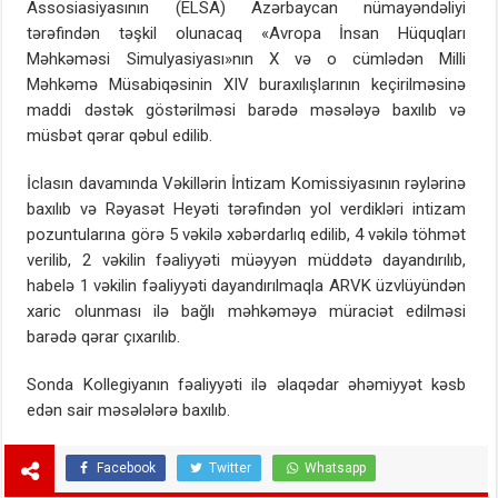
Assosiasiyasının (ELSA) Azərbaycan nümayəndəliyi
tərəfindən təşkil olunacaq «Avropa İnsan Hüquqları
Məhkəməsi Simulyasiyası»nın X və o cümlədən Milli
Məhkəmə Müsabiqəsinin XIV buraxılışlarının keçirilməsinə
maddi dəstək göstərilməsi barədə məsələyə baxılıb və
müsbət qərar qəbul edilib.
İclasın davamında Vəkillərin İntizam Komissiyasının rəylərinə
baxılıb və Rəyasət Heyəti tərəfindən yol verdikləri intizam
pozuntularına görə 5 vəkilə xəbərdarlıq edilib, 4 vəkilə töhmət
verilib, 2 vəkilin fəaliyyəti müəyyən müddətə dayandırılıb,
habelə 1 vəkilin fəaliyyəti dayandırılmaqla ARVK üzvlüyündən
xaric olunması ilə bağlı məhkəməyə müraciət edilməsi
barədə qərar çıxarılıb.
Sonda Kollegiyanın fəaliyyəti ilə əlaqədar əhəmiyyət kəsb
edən sair məsələlərə baxılıb.
Facebook
Twitter
Whatsapp