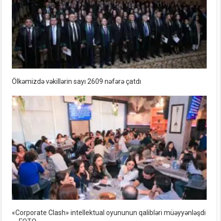
Ölkəmizdə vəkillərin sayı 2609 nəfərə çatdı
«Corporate Clash» intellektual oyununun qalibləri müəyyənləşdi