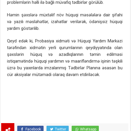
problemlərin həlli ilə bağlı müvafiq tədbirlər görülüb.
Həmin şəxslərə müxtəlif növ hüquqi məsələlərə dair şifahi
və yazılı məsləhətlər, izahatlar verilərək, ödənişsiz hüquqi
yardım göstərilib.
Qeyd edək ki, Probasiya xidməti və Hüquqi Yardım Mərkəzi
tərəfindən xidmətin yerli qurumlarının qeydiyyatında olan
şəxslərin hüquq və azadlıqlarının təmin edilməsi
istiqamətində hüquqi yardımın və maarifləndirmə işinin təşkili
üzrə bu yaxınlarda imzalanmış Tədbirlər Planına əsasən bu
cür aksiyalar mütəmadi olaraq davam etdiriləcək.
Facebook
Twitter
Whatsapp