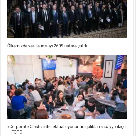
Ölkəmizdə vəkillərin sayı 2609 nəfərə çatdı
«Corporate Clash» intellektual oyununun qalibləri müəyyənləşdi
— FOTO