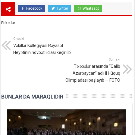
Facebook
Twitter
Whatsapp
Etiketlər
Öncəki
Vəkillər Kollegiyası Rəyasət
Heyətinin növbəti iclası keçirilib
Sonrakı
Tələbələr arasında “Qalib
Azərbaycan” adlı II Hüquq
Olimpiadası başlayıb — FOTO
BUNLAR DA MARAQLIDIR