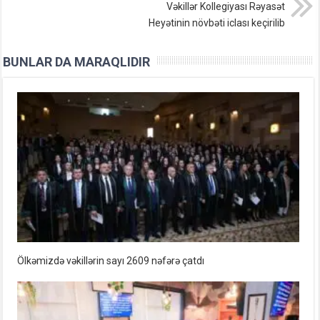
Vəkillər Kollegiyası Rəyasət
Heyətinin növbəti iclası keçirilib
BUNLAR DA MARAQLIDIR
Ölkəmizdə vəkillərin sayı 2609 nəfərə çatdı