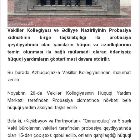
Vəkillər Kollegiyası və Ədliyyə Nazirliyinin Probasiya
xidmətinin birgə təşkilatçılığı ilə probasiya
qeydiyyatında olan şəxslərin hüquq və azadlıqlarının
təmin olunması ilə bağlı mütəmadi olaraq ödənişsiz
hüquqi yardımların göstərilməsi davam etdirilir.
Bu barədə Azhuquq.az-a Vəkillər Kollegiyasından məlumat
verilib.
Noyabrın 26-da Vəkillər Kollegiyasının Hüquqi Yardım
Mərkəzi tərəfindən Probasiya xidmətində növbəti belə
hüquqi yardım aksiyası təşkil edilib.
Belə ki, «Kiçikbəyov və Partnyorları», “Qanunçuluq” və 5 saylı
Vəkil bürolarının vəkilləri tərəfindən probasiya qeydiyyatında
olan 15-dən çox şəxs qəbul edilib, onların qarşılaşdığı hüquqi