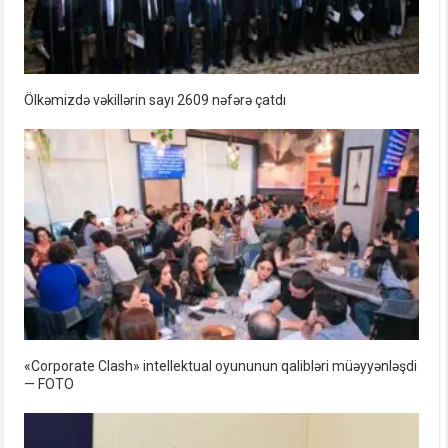
Ölkəmizdə vəkillərin sayı 2609 nəfərə çatdı
«Corporate Clash» intellektual oyununun qalibləri müəyyənləşdi
— FOTO