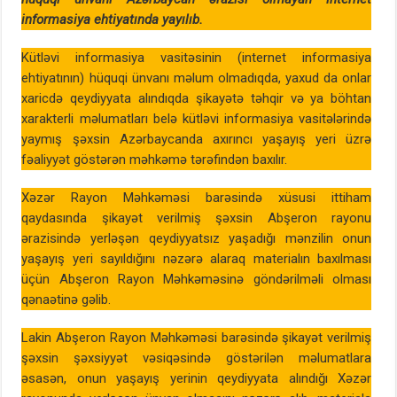
informasiya ehtiyatında yayılıb.
Kütləvi informasiya vasitəsinin (internet informasiya
ehtiyatının) hüquqi ünvanı məlum olmadıqda, yaxud da onlar
xaricdə qeydiyyata alındıqda şikayətə təhqir və ya böhtan
xarakterli məlumatları belə kütləvi informasiya vasitələrində
yaymış şəxsin Azərbaycanda axırıncı yaşayış yeri üzrə
fəaliyyət göstərən məhkəmə tərəfindən baxılır.
Xəzər Rayon Məhkəməsi barəsində xüsusi ittiham
qaydasında şikayət verilmiş şəxsin Abşeron rayonu
ərazisində yerləşən qeydiyyatsız yaşadığı mənzilin onun
yaşayış yeri sayıldığını nəzərə alaraq materialın baxılması
üçün Abşeron Rayon Məhkəməsinə göndərilməli olması
qənaətinə gəlib.
Lakin Abşeron Rayon Məhkəməsi barəsində şikayət verilmiş
şəxsin şəxsiyyət vəsiqəsində göstərilən məlumatlara
əsasən, onun yaşayış yerinin qeydiyyata alındığı Xəzər