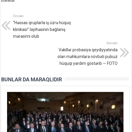
Etiketlər
Öncəki
“Həssas qruplarla iş üzrə hüquq
klinikası” layihəsinin bağlanış
mərasimi olub
Sonrakı
Vəkillər probasiya qeydiyyatında
olan məhkumlara növbəti pulsuz
hüquqi yardım göstərib — FOTO
BUNLAR DA MARAQLIDIR