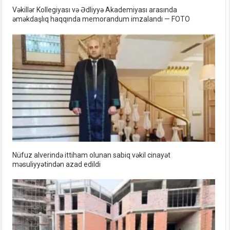
Vəkillər Kollegiyası və Ədliyyə Akademiyası arasında
əməkdaşlıq haqqında memorandum imzalandı — FOTO
Nüfuz alverində ittiham olunan sabiq vəkil cinayət
məsuliyyətindən azad edildi