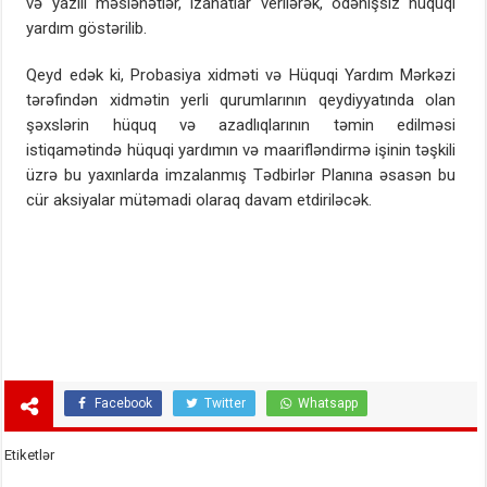
və yazılı məsləhətlər, izahatlar verilərək, ödənişsiz hüquqi
yardım göstərilib.
Qeyd edək ki, Probasiya xidməti və Hüquqi Yardım Mərkəzi
tərəfindən xidmətin yerli qurumlarının qeydiyyatında olan
şəxslərin hüquq və azadlıqlarının təmin edilməsi
istiqamətində hüquqi yardımın və maarifləndirmə işinin təşkili
üzrə bu yaxınlarda imzalanmış Tədbirlər Planına əsasən bu
cür aksiyalar mütəmadi olaraq davam etdiriləcək.
Facebook
Twitter
Whatsapp
Etiketlər