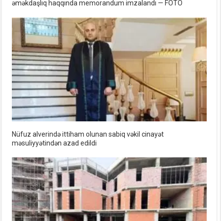
əməkdaşlıq haqqında memorandum imzalandı — FOTO
Nüfuz alverində ittiham olunan sabiq vəkil cinayət
məsuliyyətindən azad edildi