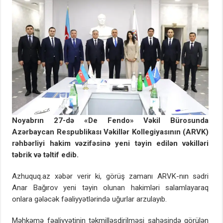
Noyabrın 27-də «De Fendo» Vəkil Bürosunda
Azərbaycan Respublikası Vəkillər Kollegiyasının (ARVK)
rəhbərliyi hakim vəzifəsinə yeni təyin edilən vəkilləri
təbrik və təltif edib.
Azhuquq.az xəbər verir ki, görüş zamanı ARVK-nın sədri
Anar Bağırov yeni təyin olunan hakimləri salamlayaraq
onlara gələcək fəaliyyətlərində uğurlar arzulayıb.
Məhkəmə fəaliyyətinin təkmilləşdirilməsi sahəsində görülən