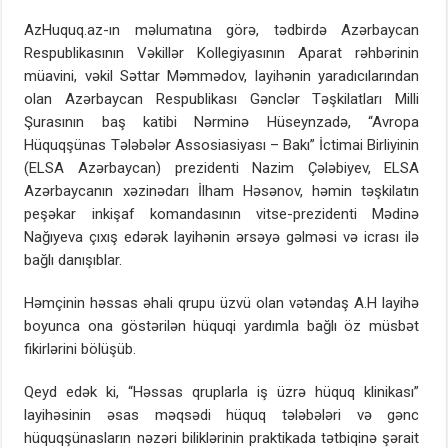
AzHuquq.az-ın məlumatına görə, tədbirdə Azərbaycan
Respublikasının Vəkillər Kollegiyasının Aparat rəhbərinin
müavini, vəkil Səttar Məmmədov, layihənin yaradıcılarından
olan Azərbaycan Respublikası Gənclər Təşkilatları Milli
Şurasının baş katibi Nərminə Hüseynzadə, “Avropa
Hüquqşünas Tələbələr Assosiasiyası – Bakı” İctimai Birliyinin
(ELSA Azərbaycan) prezidenti Nazim Çələbiyev, ELSA
Azərbaycanın xəzinədarı İlham Həsənov, həmin təşkilatın
peşəkar inkişaf komandasının vitse-prezidenti Mədinə
Nağıyeva çıxış edərək layihənin ərsəyə gəlməsi və icrası ilə
bağlı danışıblar.
Həmçinin həssas əhali qrupu üzvü olan vətəndaş A.H layihə
boyunca ona göstərilən hüquqi yardımla bağlı öz müsbət
fikirlərini bölüşüb.
Qeyd edək ki, “Həssas qruplarla iş üzrə hüquq klinikası”
layihəsinin əsas məqsədi hüquq tələbələri və gənc
hüquqşünasların nəzəri biliklərinin praktikada tətbiqinə şərait