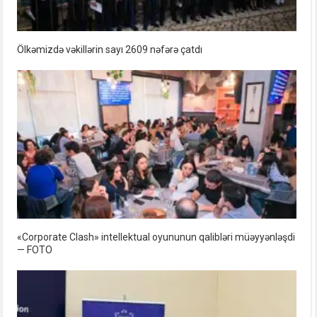
Ölkəmizdə vəkillərin sayı 2609 nəfərə çatdı
«Corporate Clash» intellektual oyununun qalibləri müəyyənləşdi
— FOTO