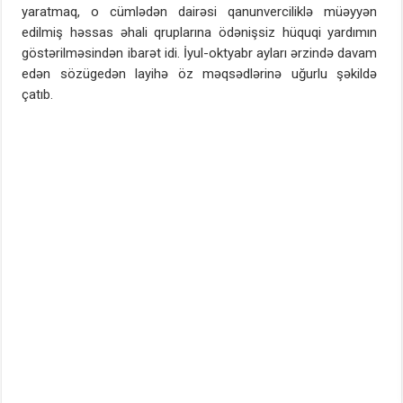
yaratmaq, o cümlədən dairəsi qanunverciliklə müəyyən
edilmiş həssas əhali qruplarına ödənişsiz hüquqi yardımın
göstərilməsindən ibarət idi. İyul-oktyabr ayları ərzində davam
edən sözügedən layihə öz məqsədlərinə uğurlu şəkildə
çatıb.