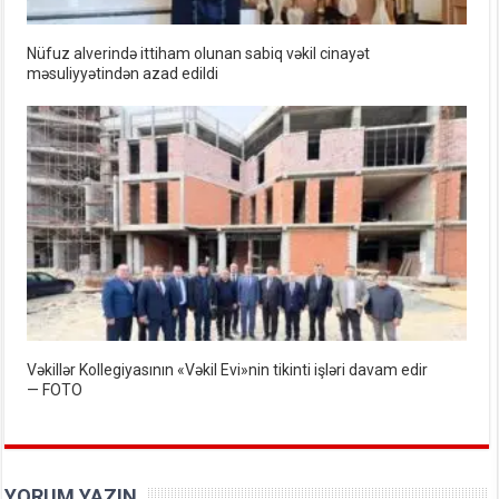
Nüfuz alverində ittiham olunan sabiq vəkil cinayət
məsuliyyətindən azad edildi
Vəkillər Kollegiyasının «Vəkil Evi»nin tikinti işləri davam edir
— FOTO
YORUM YAZIN