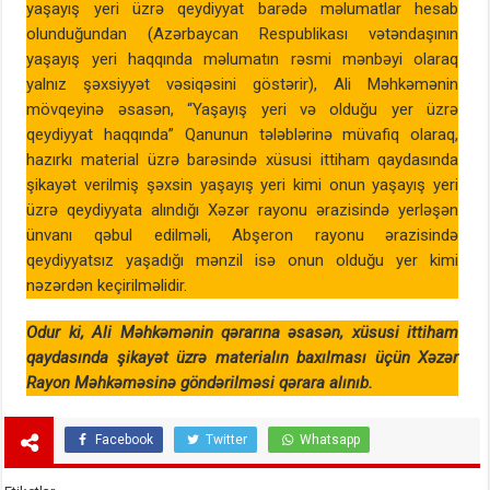
yaşayış yeri üzrə qeydiyyat barədə məlumatlar hesab
olunduğundan (Azərbaycan Respublikası vətəndaşının
yaşayış yeri haqqında məlumatın rəsmi mənbəyi olaraq
yalnız şəxsiyyət vəsiqəsini göstərir), Ali Məhkəmənin
mövqeyinə əsasən, “Yaşayış yeri və olduğu yer üzrə
qeydiyyat haqqında” Qanunun tələblərinə müvafiq olaraq,
hazırkı material üzrə barəsində xüsusi ittiham qaydasında
şikayət verilmiş şəxsin yaşayış yeri kimi onun yaşayış yeri
üzrə qeydiyyata alındığı Xəzər rayonu ərazisində yerləşən
ünvanı qəbul edilməli, Abşeron rayonu ərazisində
qeydiyyatsız yaşadığı mənzil isə onun olduğu yer kimi
nəzərdən keçirilməlidir.
Odur ki, Ali Məhkəmənin qərarına əsasən, xüsusi ittiham
qaydasında şikayət üzrə materialın baxılması üçün Xəzər
Rayon Məhkəməsinə göndərilməsi qərara alınıb.
Facebook
Twitter
Whatsapp