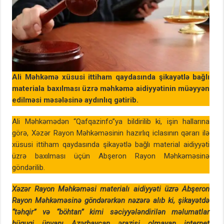
Ali Məhkəmə xüsusi ittiham qaydasında şikayətlə bağlı
materiala baxılması üzrə məhkəmə aidiyyətinin müəyyən
edilməsi məsələsinə aydınlıq gətirib.
Ali Məhkəmədən “Qafqazinfo”ya bildirilib ki, işin hallarına
görə, Xəzər Rayon Məhkəməsinin hazırlıq iclasının qərarı ilə
xüsusi ittiham qaydasında şikayətlə bağlı material aidiyyəti
üzrə baxılması üçün Abşeron Rayon Məhkəməsinə
göndərilib.
Xəzər Rayon Məhkəməsi materialı aidiyyəti üzrə Abşeron
Rayon Məhkəməsinə göndərərkən nəzərə alıb ki, şikayətdə
“təhqir” və “böhtan” kimi səciyyələndirilən məlumatlar
hüquqi ünvanı Azərbaycan ərazisi olmayan internet