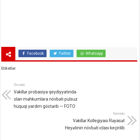
Facebook
Twitter
Whatsapp
Etiketlər
Öncəki
Vəkillər probasiya qeydiyyatında
olan məhkumlara növbəti pulsuz
hüquqi yardım göstərib — FOTO
Sonrakı
Vəkillər Kollegiyası Rəyasət
Heyətinin növbəti iclası keçirilib