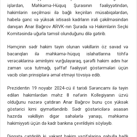
işlərdən, Məhkəmə-Hüquq Şurasının fəaliyyətindən,
hakimlərin seçilməsi ilə bağlı keçirilən müsabiqələrdən,
habelə gənc və yüksək ixtisaslı kadrların irəli çəkilməsindən
danışan Anar Bağırov ARVK-nın Şurada və Hakimlərin Seçki
Komitəsində uğurla təmsil olunduğunu dilə gətirib.
Həmçinin sədr hakim təyin olunan vəkillərin öz savad və
bacarıqları ilə məhkəmə-hüquq islahatlarına töhfə
verəcəklərinə əminliyini vurğulayaraq, şərəfli hakim adını hər
zaman uca tutmağı, şəffaf fəaliyyət göstərmələri üçün
vacib olan prinsiplərə əməl etməyi tövsiyə edib.
Prezidentin 19 noyabr 2024-cü il tarixli Sərəncamı ilə təyin
edilən hakimlərdən məhz 8 nəfərin Kollegiyanın üzvü
olduğunu nəzərə çatdıran Anar Bağırov bunu çox yüksək
göstərici kimi qiymətləndirib. Sədr göstəricilərə əsasən
hazırda vəkilliyin digər sahələrlə yanaşı, məhkəmə
hakimiyyəti üçün də kadr bankına çevrildiyini söyləyib.
Diqqətə çatdırılıb ki, vakant hakim vəzifələrinə qəbulla bağlı