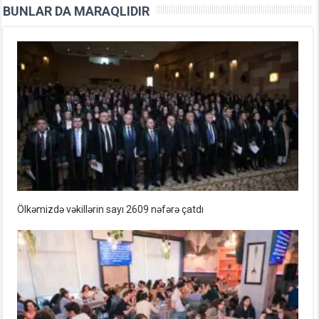
BUNLAR DA MARAQLIDIR
Ölkəmizdə vəkillərin sayı 2609 nəfərə çatdı