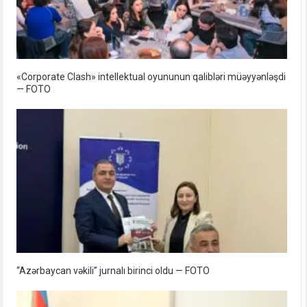
«Corporate Clash» intellektual oyununun qalibləri müəyyənləşdi
— FOTO
“Azərbaycan vəkili” jurnalı birinci oldu — FOTO