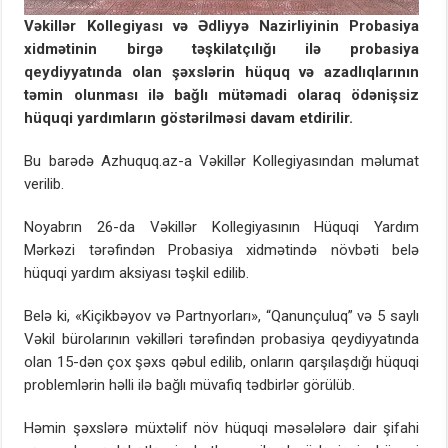
Vəkillər Kollegiyası və Ədliyyə Nazirliyinin Probasiya
xidmətinin birgə təşkilatçılığı ilə probasiya
qeydiyyatında olan şəxslərin hüquq və azadlıqlarının
təmin olunması ilə bağlı mütəmadi olaraq ödənişsiz
hüquqi yardımların göstərilməsi davam etdirilir.
Bu barədə Azhuquq.az-a Vəkillər Kollegiyasından məlumat
verilib.
Noyabrın 26-da Vəkillər Kollegiyasının Hüquqi Yardım
Mərkəzi tərəfindən Probasiya xidmətində növbəti belə
hüquqi yardım aksiyası təşkil edilib.
Belə ki, «Kiçikbəyov və Partnyorları», “Qanunçuluq” və 5 saylı
Vəkil bürolarının vəkilləri tərəfindən probasiya qeydiyyatında
olan 15-dən çox şəxs qəbul edilib, onların qarşılaşdığı hüquqi
problemlərin həlli ilə bağlı müvafiq tədbirlər görülüb.
Həmin şəxslərə müxtəlif növ hüquqi məsələlərə dair şifahi