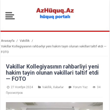
Anasayfa
/
Vəkillik
/
Vəkillər Kollegiyasının rəhbərliyi yeni hakim təyin olunan vəkilləri təltif etdi —
FOTO
Vəkillər Kollegiyasının rəhbərliyi yeni
hakim təyin olunan vəkilləri təltif etdi
— FOTO
27 Ноября 2024
Vəkillik
,
Xəbərlər
Yorum Yaz
34
Просмотров