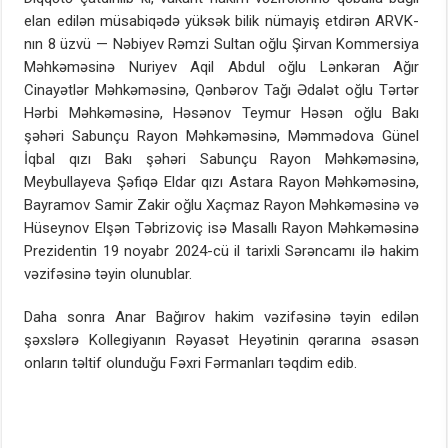
elan edilən müsabiqədə yüksək bilik nümayiş etdirən ARVK-
nın 8 üzvü — Nəbiyev Rəmzi Sultan oğlu Şirvan Kommersiya
Məhkəməsinə Nuriyev Aqil Abdul oğlu Lənkəran Ağır
Cinayətlər Məhkəməsinə, Qənbərov Tağı Ədalət oğlu Tərtər
Hərbi Məhkəməsinə, Həsənov Teymur Həsən oğlu Bakı
şəhəri Sabunçu Rayon Məhkəməsinə, Məmmədova Günel
İqbal qızı Bakı şəhəri Sabunçu Rayon Məhkəməsinə,
Meybullayeva Şəfiqə Eldar qızı Astara Rayon Məhkəməsinə,
Bayramov Samir Zakir oğlu Xaçmaz Rayon Məhkəməsinə və
Hüseynov Elşən Təbrizoviç isə Masallı Rayon Məhkəməsinə
Prezidentin 19 noyabr 2024-cü il tarixli Sərəncamı ilə hakim
vəzifəsinə təyin olunublar.
Daha sonra Anar Bağırov hakim vəzifəsinə təyin edilən
şəxslərə Kollegiyanın Rəyasət Heyətinin qərarına əsasən
onların təltif olunduğu Fəxri Fərmanları təqdim edib.