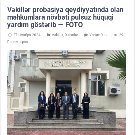
Vəkillər probasiya qeydiyyatında olan
məhkumlara növbəti pulsuz hüquqi
yardım göstərib — FOTO
27 Ноября 2024
Vəkillik
,
Xəbərlər
Yorum Yaz
29
Просмотров