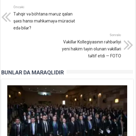
Öncəki
Təhqir və böhtana məruz qalan
şəxs hansı məhkəməyə müraciət
edə bilər?
Sonrakı
Vəkillər Kollegiyasının rəhbərliyi
yeni hakim təyin olunan vəkilləri
təltif etdi — FOTO
BUNLAR DA MARAQLIDIR