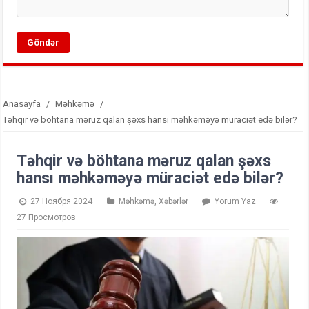
Anasayfa
/
Məhkəmə
/
Təhqir və böhtana məruz qalan şəxs hansı məhkəməyə müraciət edə bilər?
Təhqir və böhtana məruz qalan şəxs
hansı məhkəməyə müraciət edə bilər?
27 Ноября 2024
Məhkəmə
,
Xəbərlər
Yorum Yaz
27 Просмотров