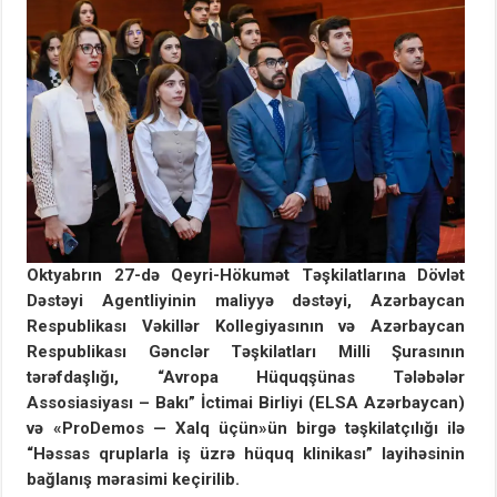
Oktyabrın 27-də Qeyri-Hökumət Təşkilatlarına Dövlət
Dəstəyi Agentliyinin maliyyə dəstəyi, Azərbaycan
Respublikası Vəkillər Kollegiyasının və Azərbaycan
Respublikası Gənclər Təşkilatları Milli Şurasının
tərəfdaşlığı, “Avropa Hüquqşünas Tələbələr
Assosiasiyası – Bakı” İctimai Birliyi (ELSA Azərbaycan)
və «ProDemos — Xalq üçün»ün birgə təşkilatçılığı ilə
“Həssas qruplarla iş üzrə hüquq klinikası” layihəsinin
bağlanış mərasimi keçirilib.