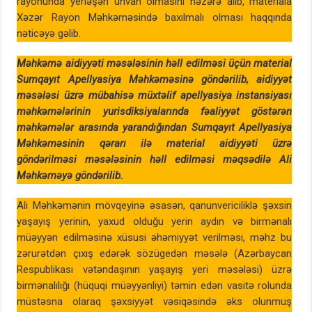
rayonunda yerləşən ünvan olmasını nəzərə alıb, materiala
Xəzər Rayon Məhkəməsində baxılmalı olması haqqında
nəticəyə gəlib.
Məhkəmə aidiyyəti məsələsinin həll edilməsi üçün material
Sumqayıt Apellyasiya Məhkəməsinə göndərilib, aidiyyət
məsələsi üzrə mübahisə müxtəlif apellyasiya instansiyası
məhkəmələrinin yurisdiksiyalarında fəaliyyət göstərən
məhkəmələr arasında yarandığından Sumqayıt Apellyasiya
Məhkəməsinin qərarı ilə material aidiyyəti üzrə
göndərilməsi məsələsinin həll edilməsi məqsədilə Ali
Məhkəməyə göndərilib.
Ali Məhkəmənin mövqeyinə əsasən, qanunvericiliklə şəxsin
yaşayış yerinin, yaxud olduğu yerin aydın və birmənalı
müəyyən edilməsinə xüsusi əhəmiyyət verilməsi, məhz bu
zərurətdən çıxış edərək sözügedən məsələ (Azərbaycan
Respublikası vətəndaşının yaşayış yeri məsələsi) üzrə
birmənalılığı (hüquqi müəyyənliyi) təmin edən vasitə rolunda
müstəsna olaraq şəxsiyyət vəsiqəsində əks olunmuş