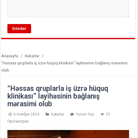
Anasayfa
/
Xəbərlər
/
“Həssas qruplarla iş üzrə hüquq klinikası” layihəsinin bağlanış mərasimi
olub
“Həssas qruplarla iş üzrə hüquq
klinikası” layihəsinin bağlanış
mərasimi olub
6 Ноября 2024
Xəbərlər
Yorum Yaz
57
Просмотров